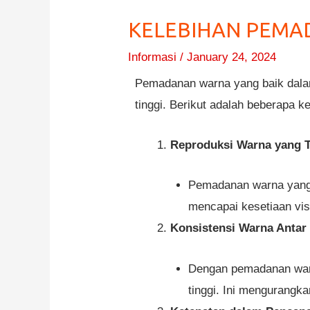
KELEBIHAN PEMA
Informasi
/
January 24, 2024
Pemadanan warna yang baik dalam
tinggi. Berikut adalah beberapa 
Reproduksi Warna yang T
Pemadanan warna yang b
mencapai kesetiaan vis
Konsistensi Warna Antar
Dengan pemadanan warn
tinggi. Ini mengurangk