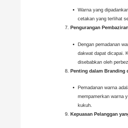
Warna yang dipadankan
cetakan yang terlihat 
Pengurangan Pembaziran
Dengan pemadanan warn
dakwat dapat dicapai.
disebabkan oleh perbeza
Penting dalam Branding d
Pemadanan warna adalah
mempamerkan warna yan
kukuh.
Kepuasan Pelanggan yang