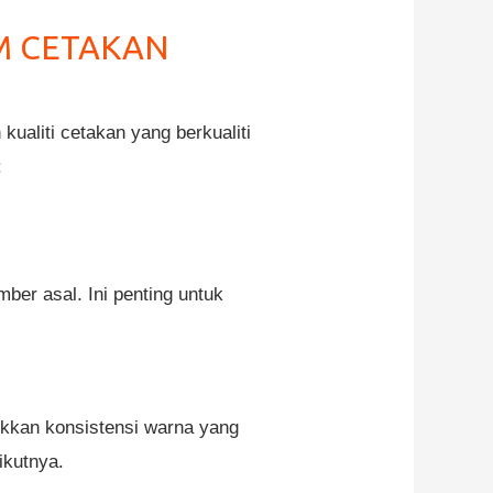
M CETAKAN
aliti cetakan yang berkualiti
:
er asal. Ini penting untuk
kkan konsistensi warna yang
ikutnya.