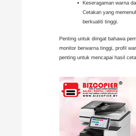
Keseragaman warna dan
Cetakan yang memenuhi
berkualiti tinggi.
Penting untuk diingat bahawa pem
monitor berwarna tinggi, profil wa
penting untuk mencapai hasil ce