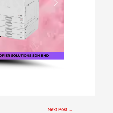
Next Post
→