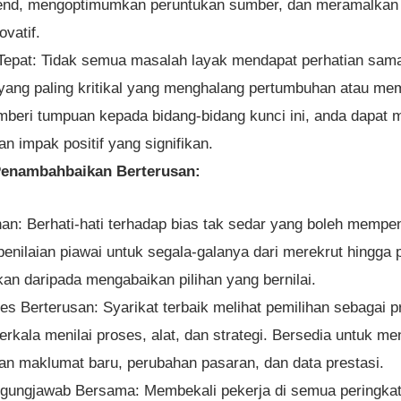
rend, mengoptimumkan peruntukan sumber, dan meramalka
vatif.
epat: Tidak semua masalah layak mendapat perhatian sama. 
 yang paling kritikal yang menghalang pertumbuhan atau m
beri tumpuan kepada bidang-bidang kunci ini, anda dapat
n impak positif yang signifikan.
enambahbaikan Berterusan:
an: Berhati-hati terhadap bias tak sedar yang boleh mempe
nilaian piawai untuk segala-galanya dari merekrut hingga 
an daripada mengabaikan pilihan yang bernilai.
es Berterusan: Syarikat terbaik melihat pemilihan sebagai p
berkala menilai proses, alat, dan strategi. Bersedia untuk
n maklumat baru, perubahan pasaran, dan data prestasi.
ggungjawab Bersama: Membekali pekerja di semua peringka