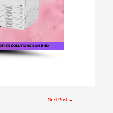
Next Post
→