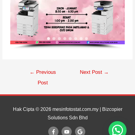
←
Previous
Next Post
→
Post
Hak Cipta © 2026
mesinfotostat.com.my
| Bizcopier
Solutions Sdn Bhd