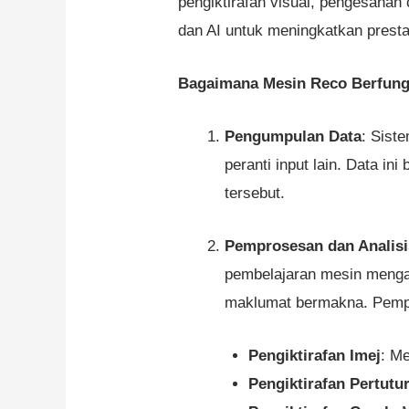
pengiktirafan visual, pengesanan
dan AI untuk meningkatkan presta
Bagaimana Mesin Reco Berfung
Pengumpulan Data
: Sist
peranti input lain. Data i
tersebut.
Pemprosesan dan Analisi
pembelajaran mesin mengan
maklumat bermakna. Pempr
Pengiktirafan Imej
: Me
Pengiktirafan Pertutu