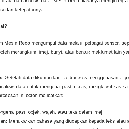
 corak, dan analisis data. Mesin Reco biasanya mengintegr
si dan ketepatannya.
si?
em Mesin Reco mengumpul data melalui pelbagai sensor, sep
ni boleh merangkumi imej, bunyi, atau bentuk maklumat lain y
s
: Setelah data dikumpulkan, ia diproses menggunakan algo
alisis data untuk mengenal pasti corak, mengklasifikasika
osesan ini boleh melibatkan:
ngenal pasti objek, wajah, atau teks dalam imej.
ran
: Menukarkan bahasa yang diucapkan kepada teks atau 