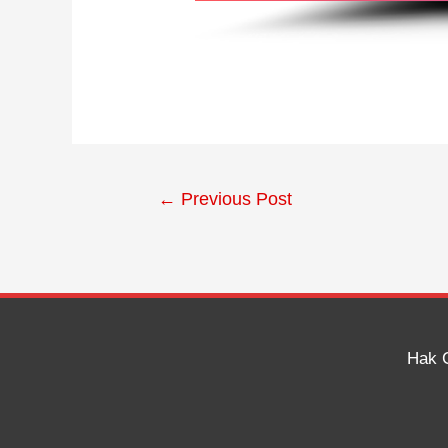
←
Previous Post
Hak 