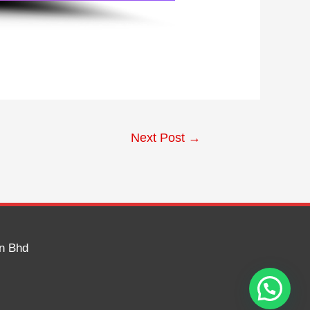
Next Post
→
dn Bhd
1