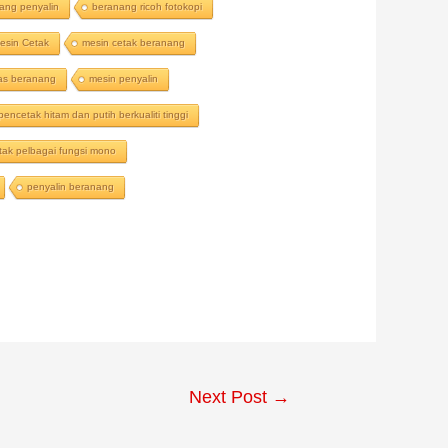
ang penyalin
beranang ricoh fotokopi
esin Cetak
mesin cetak beranang
as beranang
mesin penyalin
pencetak hitam dan putih berkualiti tinggi
tak pelbagai fungsi mono
penyalin beranang
Next Post
→