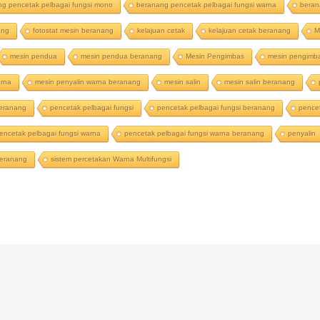
ng pencetak pelbagai fungsi mono
beranang pencetak pelbagai fungsi warna
beran
ang
fotostat mesin beranang
kelajuan cetak
kelajuan cetak beranang
M
mesin pendua
mesin pendua beranang
Mesin Pengimbas
mesin pengimb
arna
mesin penyalin warna beranang
mesin salin
mesin salin beranang
beranang
pencetak pelbagai fungsi
pencetak pelbagai fungsi beranang
pence
encetak pelbagai fungsi warna
pencetak pelbagai fungsi warna beranang
penyalin
 beranang
sistem percetakan Warna Multifungsi