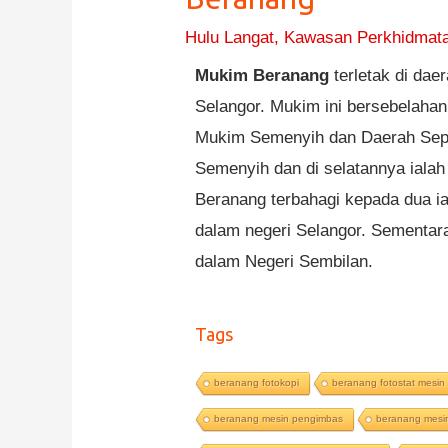
Hulu Langat
,
Kawasan Perkhidmat
Mukim Beranang
terletak di dae
Selangor. Mukim ini bersebelaha
Mukim Semenyih dan Daerah Sepa
Semenyih dan di selatannya ialah
Beranang terbahagi kepada dua ia
dalam negeri Selangor. Sementara
dalam Negeri Sembilan.
Tags
beranang fotokopi
beranang fotostat mesin
beranang mesin pengimbas
beranang mesin