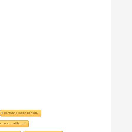
beranang mesin pendua
ncetak multifungsi