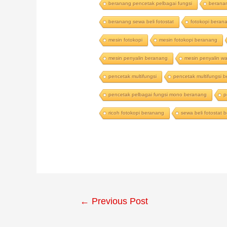
beranang pencetak pelbagai fungsi
berana
beranang sewa beli fotostat
fotokopi beran
mesin fotokopi
mesin fotokopi beranang
mesin penyalin beranang
mesin penyalin w
pencetak multifungsi
pencetak multifungsi 
pencetak pelbagai fungsi mono beranang
p
ricoh fotokopi beranang
sewa beli fotostat
←
Previous Post