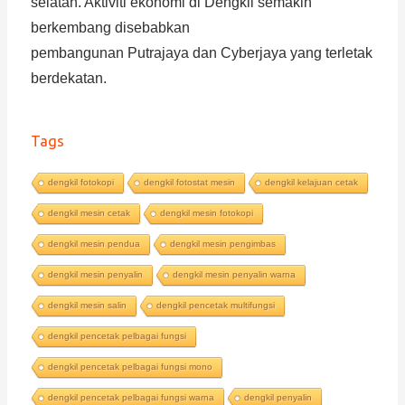
selatan. Aktiviti ekonomi di Dengkil semakin
berkembang disebabkan
pembangunan Putrajaya dan Cyberjaya yang terletak
berdekatan.
Tags
dengkil fotokopi
dengkil fotostat mesin
dengkil kelajuan cetak
dengkil mesin cetak
dengkil mesin fotokopi
dengkil mesin pendua
dengkil mesin pengimbas
dengkil mesin penyalin
dengkil mesin penyalin warna
dengkil mesin salin
dengkil pencetak multifungsi
dengkil pencetak pelbagai fungsi
dengkil pencetak pelbagai fungsi mono
dengkil pencetak pelbagai fungsi warna
dengkil penyalin