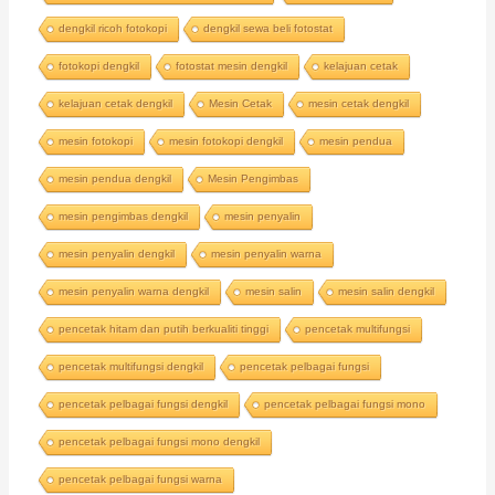
dengkil ricoh fotokopi
dengkil sewa beli fotostat
fotokopi dengkil
fotostat mesin dengkil
kelajuan cetak
kelajuan cetak dengkil
Mesin Cetak
mesin cetak dengkil
mesin fotokopi
mesin fotokopi dengkil
mesin pendua
mesin pendua dengkil
Mesin Pengimbas
mesin pengimbas dengkil
mesin penyalin
mesin penyalin dengkil
mesin penyalin warna
mesin penyalin warna dengkil
mesin salin
mesin salin dengkil
pencetak hitam dan putih berkualiti tinggi
pencetak multifungsi
pencetak multifungsi dengkil
pencetak pelbagai fungsi
pencetak pelbagai fungsi dengkil
pencetak pelbagai fungsi mono
pencetak pelbagai fungsi mono dengkil
pencetak pelbagai fungsi warna