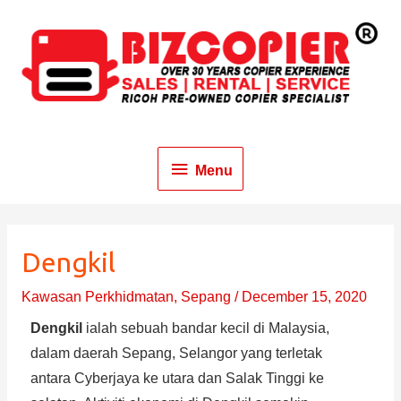
Menu
Dengkil
Kawasan Perkhidmatan
,
Sepang
/
December 15, 2020
Dengkil
ialah sebuah bandar kecil di Malaysia,
dalam daerah Sepang, Selangor yang terletak
antara Cyberjaya ke utara dan Salak Tinggi ke