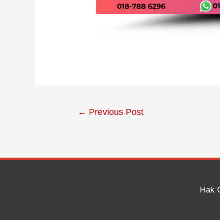
←
Previous Post
Hak 