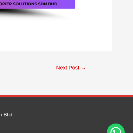
Next Post
→
dn Bhd