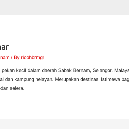
ar
rnam
/ By
ricohbrmgr
pekan kecil dalam daerah Sabak Bernam, Selangor, Malay
ntai dan kampung nelayan. Merupakan destinasi istimewa ba
dan selera.