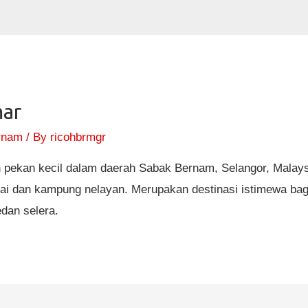
ar
rnam
/ By
ricohbrmgr
pekan kecil dalam daerah Sabak Bernam, Selangor, Malay
ntai dan kampung nelayan. Merupakan destinasi istimewa ba
dan selera.